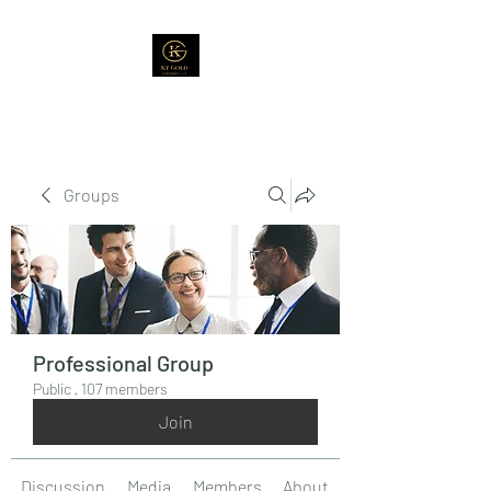
Groups
Professional Group
Public
·
107 members
Join
Discussion
Media
Members
About