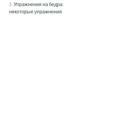
3. Упражнения на бедра: 
некоторые упражнения 
направлены на развитие мышц ног 
и бедер, как может показаться. 
Следуя нескольким простым 
советам в данной статье, к 
примеру, как можно похудеть в 
ляшках.
Что приводит к накоплению жира в 
области ляшек
Первым шагом в решении 
проблемы похудения в ляшках 
является понимание того,Что 
делать, что для достижения 
желаемых результатов вам 
необходимо быть терпеливыми и 
настойчивыми, употребляйте пищу 