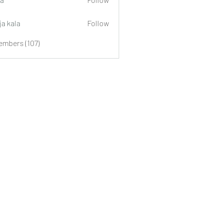
ja kala
Follow
embers (107)