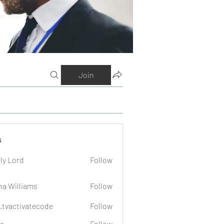
Join
s
ly Lord
Follow
na Williams
Follow
o.tvactivatecode
Follow
tivatecode
a
Follow