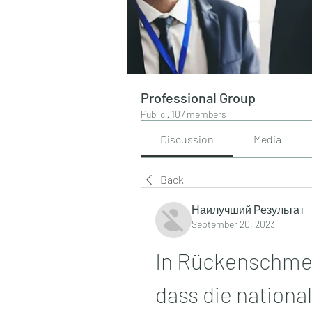
Professional Group
Public
·
107 members
Discussion
Media
Back
Наилучший Результат
September 20, 2023
In Rückenschmer
dass die nation