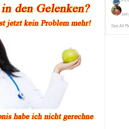
sen
See All M