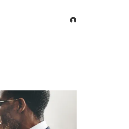
Log In
ne
Groups
Members
Forum