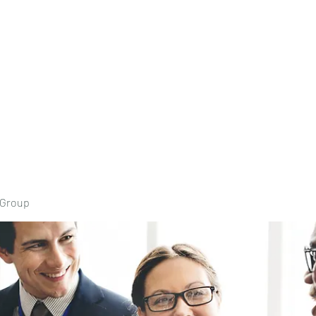
Home
Book Onli
 Group