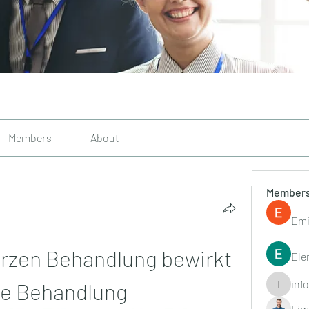
Members
About
Member
Emi
zen Behandlung bewirkt 
Ele
inf
ale Behandlung
info.tvac
Fim