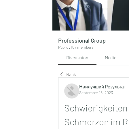
Professional Group
Public
·
107 members
Discussion
Media
Back
Наилучший Результат
September 15, 2023
Schwierigkeiten
Schmerzen im R