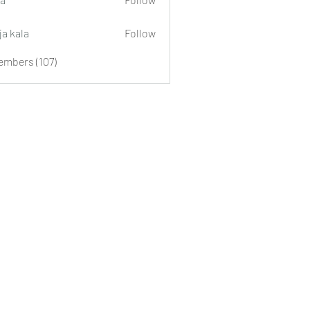
ja kala
Follow
embers (107)