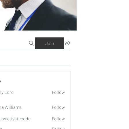
Join
s
ly Lord
Follow
na Williams
Follow
o.tvactivatecode
Follow
tivatecode
a
Follow