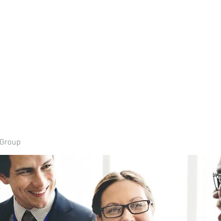
Home
Book Onli
 Group