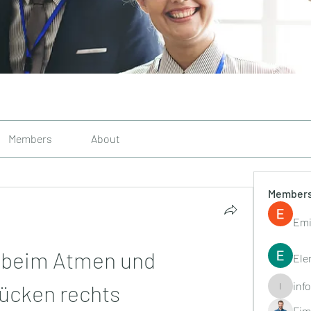
Members
About
Member
Emi
 beim Atmen und 
Ele
inf
ücken rechts
info.tvac
Fim