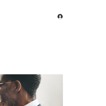
Log In
ne
Groups
Members
Forum