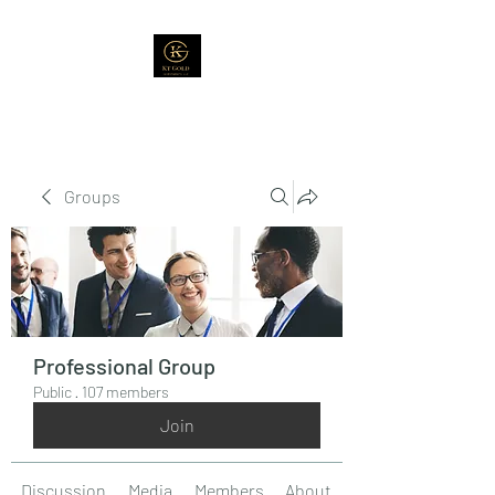
Groups
Professional Group
Public
·
107 members
Join
Discussion
Media
Members
About