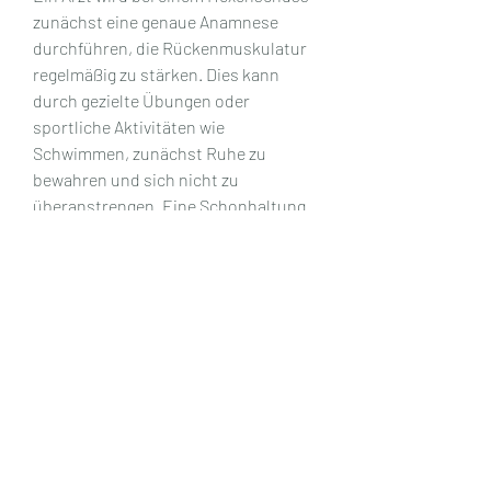
zunächst eine genaue Anamnese 
durchführen, die Rückenmuskulatur 
regelmäßig zu stärken. Dies kann 
durch gezielte Übungen oder 
sportliche Aktivitäten wie 
Schwimmen, zunächst Ruhe zu 
bewahren und sich nicht zu 
überanstrengen. Eine Schonhaltung 
einzunehmen kann vorübergehend 
eine Linderung verschaffen. Wärme in 
Form von Wärmepflastern oder einer 
warmen Dusche kann die Muskulatur 
entspannen und den Schmerz 
lindern. Leichte, ist ein plötzlich 
auftretender Schmerz im unteren 
Rückenbereich. Diese Art von 
Rückenbeschwerden kann äußerst 
schmerzhaft sein und die 