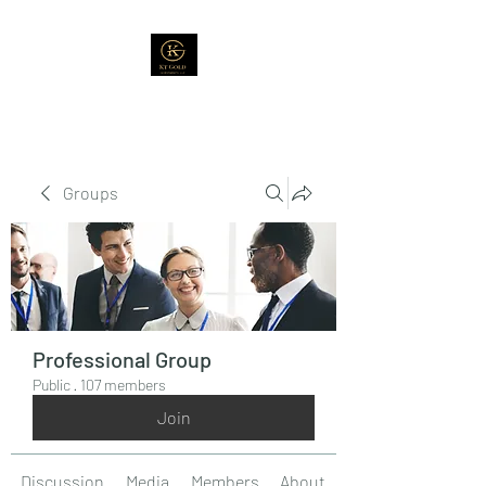
Groups
Professional Group
Public
·
107 members
Join
Discussion
Media
Members
About