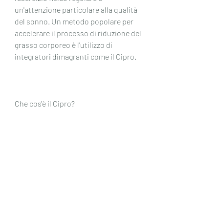
un'attenzione particolare alla qualità 
del sonno. Un metodo popolare per 
accelerare il processo di riduzione del 
grasso corporeo è l'utilizzo di 
integratori dimagranti come il Cipro.
Che cos'è il Cipro?
Il Cipro è un integratore naturale 
formulato per aiutare le persone nella 
loro lotta contro il grasso corporeo in 
eccesso. È composto da una miscela 
di ingredienti naturali che sono noti 
per le loro proprietà dimagranti e 