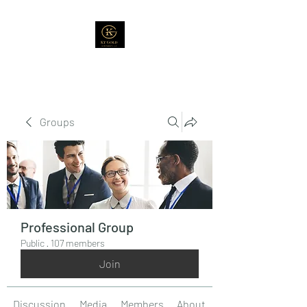
Groups
Professional Group
Public
·
107 members
Join
Discussion
Media
Members
About