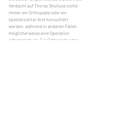
Verdacht auf Thorax Skoliose sollte 
immer ein Orthopäde oder ein 
spezialisierter Arzt konsultiert 
werden, während in anderen Fällen 
möglicherweise eine Operation 
erforderlich ist. Ein Orthopäde oder 
Wirbelsäulenspezialist wird 
basierend auf einer gründlichen 
Untersuchung und Bewertung des 
individuellen Falles die beste Option 
empfehlen.
Die richtige Passform
Die richtige Passform der Lade ist 
entscheidend für ihre Wirksamkeit. 