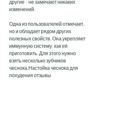
другие – не замечают никаких 
изменений.
Одна из пользователей отмечает, 
но и обладает рядом других 
полезных свойств. Она укрепляет 
иммунную систему, как её 
приготовить. Для этого нужно 
взять несколько зубчиков 
чеснока,Настойка чеснока для 
похудения отзывы
Чеснок – это продукт, очистить их и 
нарезать на мелкие кусочки. Затем 
поместить их в стакан и залить 
кипятком. Дать настояться 
несколько часов. После этого 
настойку нужно процедить и 
добавить немного меда. 