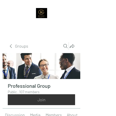
Groups
Professional Group
Public
·
107 members
Join
Discussion
Media
Members
About