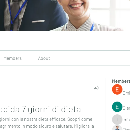
Members
About
Member
Emi
apida 7 giorni di dieta
Ele
giorni con la nostra dieta efficace. Scopri come 
inf
info.tvac
magrimento in modo sicuro e salutare. Migliora la 
Fim