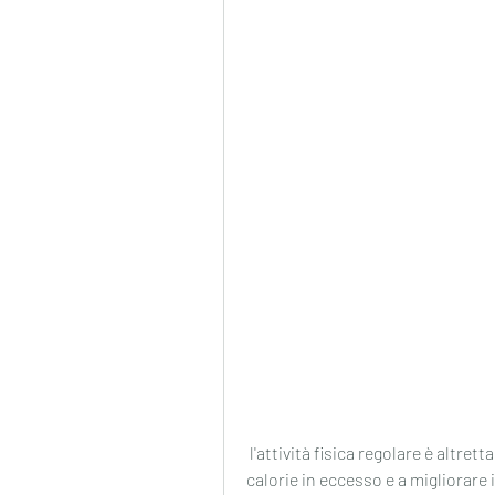
 l'attività fisica regolare è altrettanto importante. L'esercizio può aiutare a bruciare 
calorie in eccesso e a migliorare