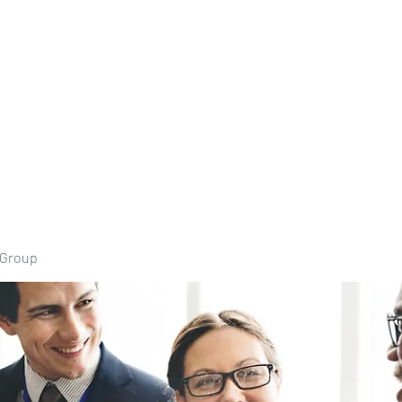
Home
Book Onli
 Group