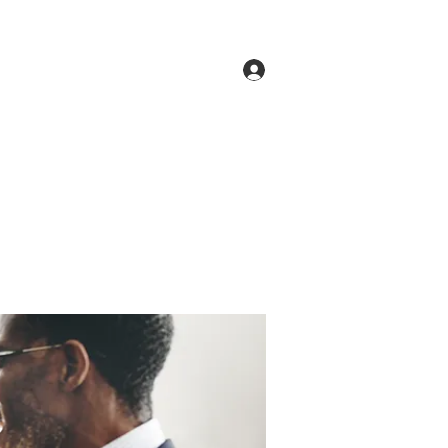
Log In
ne
Groups
Members
Forum