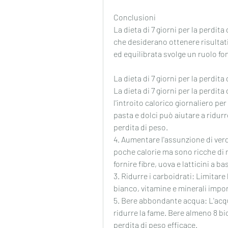
Conclusioni
La dieta di 7 giorni per la perdit
che desiderano ottenere risultati 
ed equilibrata svolge un ruolo f
La dieta di 7 giorni per la perdita
La dieta di 7 giorni per la perdit
l'introito calorico giornaliero per
pasta e dolci può aiutare a ridur
perdita di peso.
4. Aumentare l'assunzione di verd
poche calorie ma sono ricche di nu
fornire fibre, uova e latticini a b
3. Ridurre i carboidrati: Limitare
bianco, vitamine e minerali impor
5. Bere abbondante acqua: L'acqua
ridurre la fame. Bere almeno 8 bic
perdita di peso efficace.