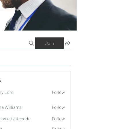
Join
s
ly Lord
Follow
na Williams
Follow
o.tvactivatecode
Follow
tivatecode
a
Follow