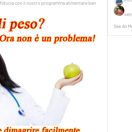
 fiducia con il nostro programma alimentare ben 
sen
See All M