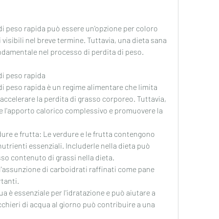
a di peso rapida può essere un'opzione per coloro 
visibili nel breve termine. Tuttavia, una dieta sana 
ondamentale nel processo di perdita di peso.
 di peso rapida
a di peso rapida è un regime alimentare che limita 
 accelerare la perdita di grasso corporeo. Tuttavia, 
re l'apporto calorico complessivo e promuovere la 
ure e frutta: Le verdure e le frutta contengono 
trienti essenziali. Includerle nella dieta può 
asso contenuto di grassi nella dieta.
 l'assunzione di carboidrati raffinati come pane 
tanti.
 è essenziale per l'idratazione e può aiutare a 
chieri di acqua al giorno può contribuire a una 