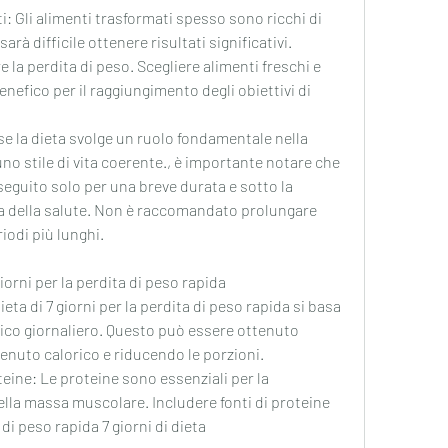
ti: Gli alimenti trasformati spesso sono ricchi di 
arà difficile ottenere risultati significativi. 
la perdita di peso. Scegliere alimenti freschi e 
efico per il raggiungimento degli obiettivi di 
 se la dieta svolge un ruolo fondamentale nella 
e uno stile di vita coerente., è importante notare che 
seguito solo per una breve durata e sotto la 
a della salute. Non è raccomandato prolungare 
iodi più lunghi.
giorni per la perdita di peso rapida
ieta di 7 giorni per la perdita di peso rapida si basa 
rico giornaliero. Questo può essere ottenuto 
enuto calorico e riducendo le porzioni.
eine: Le proteine sono essenziali per la 
lla massa muscolare. Includere fonti di proteine 
i peso rapida 7 giorni di dieta