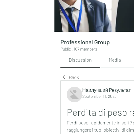
Professional Group
Public
·
107 members
Discussion
Media
Back
Наилучший Результат
September 11, 2023
Perdita di peso r
Perdi peso rapidamente in soli 7 
raggiungere i tuoi obiettivi di di