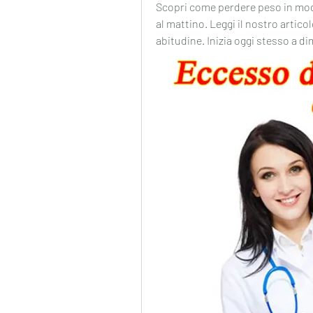
Scopri come perdere peso in modo 
al mattino. Leggi il nostro articol
abitudine. Inizia oggi stesso a di