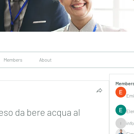
Members
About
Member
Emi
eso da bere acqua al 
Ele
inf
info.tvac
Fim