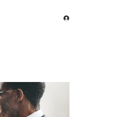
Log In
ne
Groups
Members
Forum