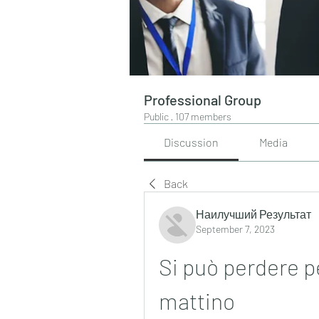
Professional Group
Public
·
107 members
Discussion
Media
Back
Наилучший Результат
September 7, 2023
Si può perdere p
mattino