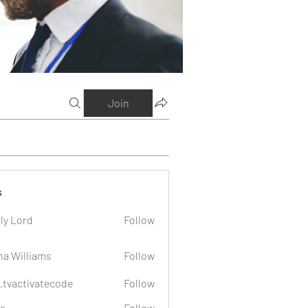
Join
s
ly Lord
Follow
na Williams
Follow
o.tvactivatecode
Follow
tivatecode
a
Follow