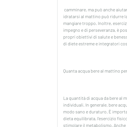
 camminare, ma può anche aiutare a migliorare la salute generale. Tuttavia, 
idratarsi al mattino può ridurre l
mangiare troppo. Inoltre, esercizi
impegno e di perseveranza, è pos
propri obiettivi di salute e bene
di diete estreme e integratori co
Quanta acqua bere al mattino pe
La quantità di acqua da bere al m
individuali. In generale, bere acq
modo sano e duraturo. È importa
dieta equilibrata, l'esercizio fisi
stimolare il metabolismo. Anche 