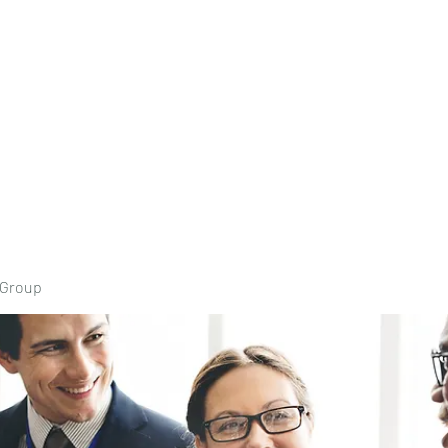
Home
Book Onli
 Group