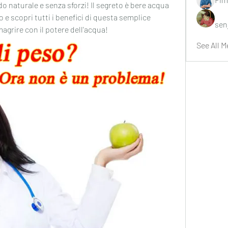
naturale e senza sforzi! Il segreto è bere acqua 
o e scopri tutti i benefici di questa semplice 
sen
magrire con il potere dell'acqua!
See All M