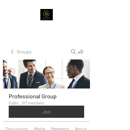
Groups
Professional Group
Public
·
107 members
Join
Discussion
Media
Members
About