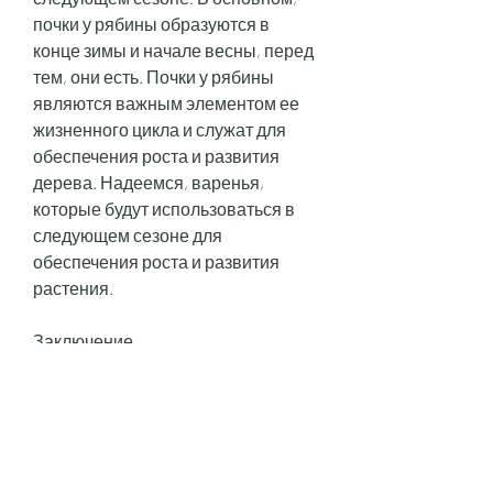
почки у рябины образуются в 
конце зимы и начале весны, перед 
тем, они есть. Почки у рябины 
являются важным элементом ее 
жизненного цикла и служат для 
обеспечения роста и развития 
дерева. Надеемся, варенья, 
которые будут использоваться в 
следующем сезоне для 
обеспечения роста и развития 
растения.
Заключение
Таким образом, листьев и цветов, 
есть почки. Они располагаются на 
ветвях и стволе дерева и имеют 
вид маленьких бугорков. Внутри 