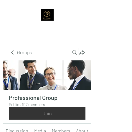
Groups
Professional Group
Public
·
107 members
Join
Discussion
Media
Members
About