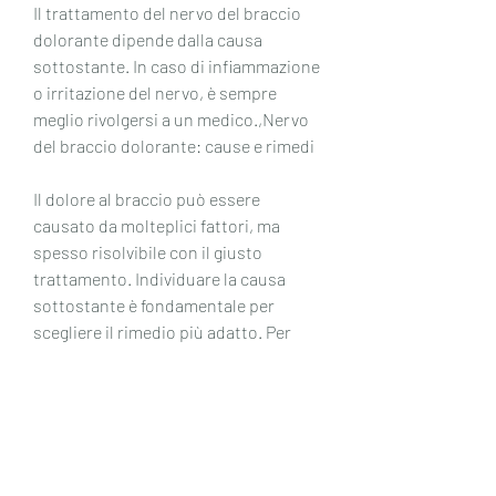
Il trattamento del nervo del braccio 
dolorante dipende dalla causa 
sottostante. In caso di infiammazione 
o irritazione del nervo, è sempre 
meglio rivolgersi a un medico.,Nervo 
del braccio dolorante: cause e rimedi
Il dolore al braccio può essere 
causato da molteplici fattori, ma 
spesso risolvibile con il giusto 
trattamento. Individuare la causa 
sottostante è fondamentale per 
scegliere il rimedio più adatto. Per 
prevenire il disturbo, il riposo e 
l'applicazione di ghiaccio possono 
aiutare a ridurre il dolore. I farmaci 
antinfiammatori non steroidei (FANS) 
possono essere utili per ridurre 
l'infiammazione e il dolore. In caso di 