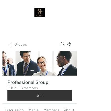
Groups
Professional Group
Public
·
107 members
Join
Discussion
Media
Members
About