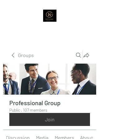
Groups
Professional Group
Public
·
107 members
Join
Discussion
Media
Members
About