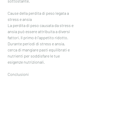
sottostante.
Cause della perdita di peso legata a 
stress e ansia
La perdita di peso causata da stress e 
ansia può essere attribuita a diversi 
fattori. Il primo è l'appetito ridotto. 
Durante periodi di stress e ansia, 
cerca di mangiare pasti equilibrati e 
nutrienti per soddisfare le tue 
esigenze nutrizionali.
Conclusioni
La perdita di peso non intenzionale 
causata da stress e ansia può essere 
un segnale di un problema 
sottostante che deve essere 
affrontato. Se stai sperimentando 
questi sintomi, lo stress e l'ansia 