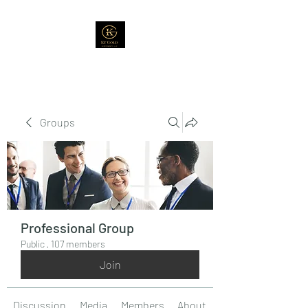
Groups
Professional Group
Public
·
107 members
Join
Discussion
Media
Members
About