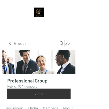
Groups
Professional Group
Public
·
107 members
Join
Discussion
Media
Members
About