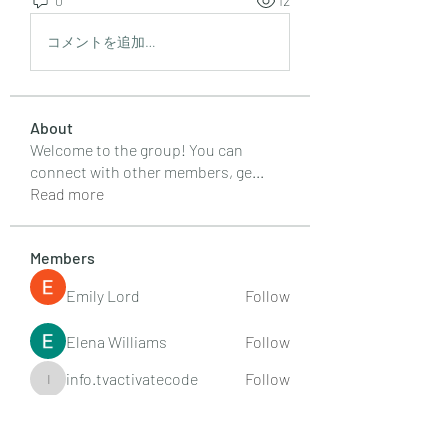
0
12
コメントを追加…
About
Welcome to the group! You can
connect with other members, ge
...
Read more
Members
Emily Lord
Follow
Elena Williams
Follow
info.tvactivatecode
Follow
info.tvactivatecode
Fima
Follow