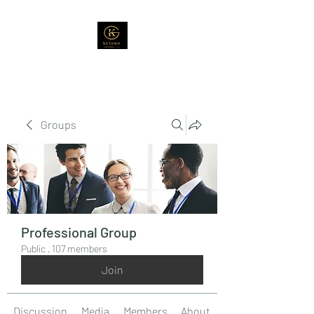
Groups
Professional Group
Public
·
107 members
Join
Discussion
Media
Members
About