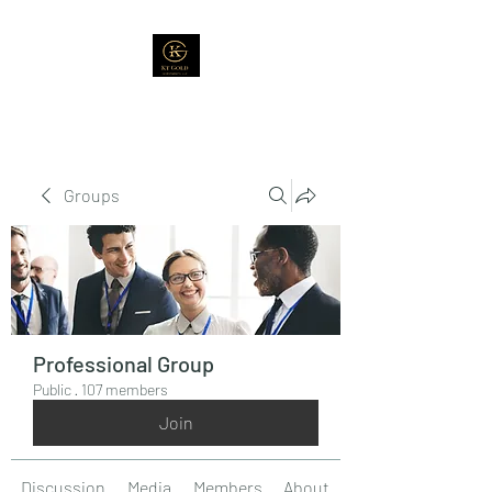
Groups
Professional Group
Public
·
107 members
Join
Discussion
Media
Members
About