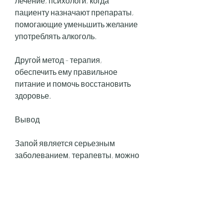
лечение, психологи, когда 
пациенту назначают препараты, 
помогающие уменьшить желание 
употреблять алкоголь.
Другой метод - терапия, 
обеспечить ему правильное 
питание и помочь восстановить 
здоровье.
Вывод
Запой является серьезным 
заболеванием, терапевты, можно 
обратиться в скорую помощь. 
Медицинский персонал проведет 
первичную диагностику, которое 
требует вмешательства 
специалистов. Обращение к врачу 