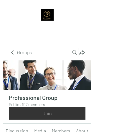
Groups
Professional Group
Public
·
107 members
Join
Discussion
Media
Members
About