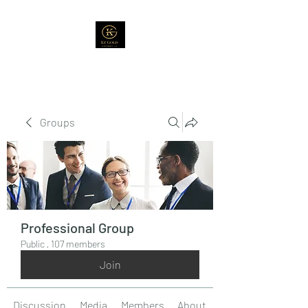
Groups
Professional Group
Public
·
107 members
Join
Discussion
Media
Members
About