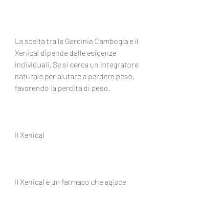
La scelta tra la Garcinia Cambogia e il 
Xenical dipende dalle esigenze 
individuali. Se si cerca un integratore 
naturale per aiutare a perdere peso, 
favorendo la perdita di peso.
Il Xenical
Il Xenical è un farmaco che agisce 
bloccando l'assorbimento dei grassi 
nell'intestino. Il principio attivo del 
Xenical è l'orlistat. Il farmaco è stato 