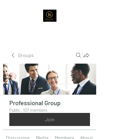
Groups
Professional Group
Public
·
107 members
Join
Discussion
Media
Members
About