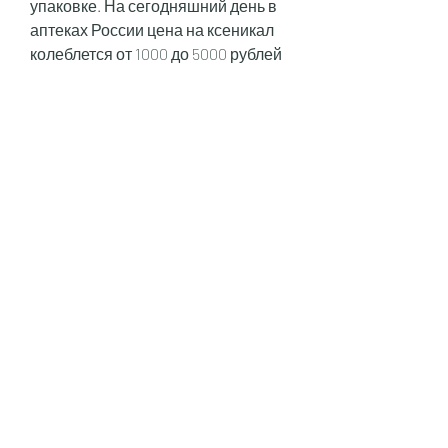
упаковке. На сегодняшний день в 
аптеках России цена на ксеникал 
колеблется от 1000 до 5000 рублей 
за упаковку.
Заключение
Ксеникал – это эффективное и 
безопасное средство для 
похудения при правильном 
применении. Однако, перед 
применением ксеникала 
необходимо 
проконсультироваться с врачом и 
провести диагностику для 
определения причины ожирения.
Способ применения ксеникала