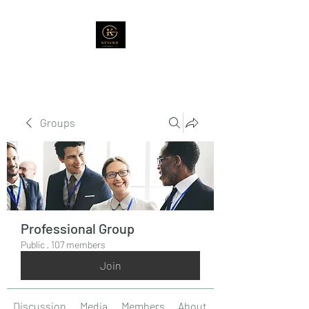
Groups
Professional Group
Public
·
107 members
Join
Discussion
Media
Members
About