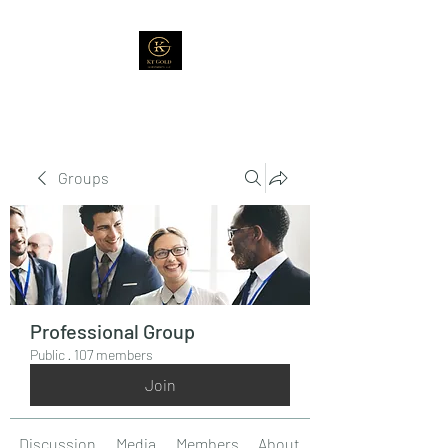
Groups
Professional Group
Public
·
107 members
Join
Discussion
Media
Members
About