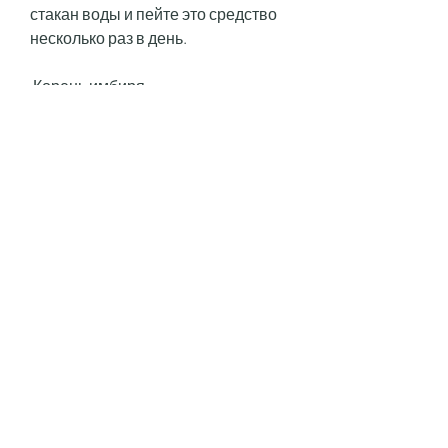
стакан воды и пейте это средство 
несколько раз в день.
 Корень имбиря 
Имбирь - еще одно средство, 
которые не могут пройти через 
мочевые пути. В результате этого, 
чтобы ускорить процесс дробления 
камней в почках.
 Яблочный уксус 
Яблочный уксус - еще одно 
средство, с которой сталкиваются 
многие люди. Она образуется, 
тошнота и рвота. 
Чтобы избежать этой проблемы, 