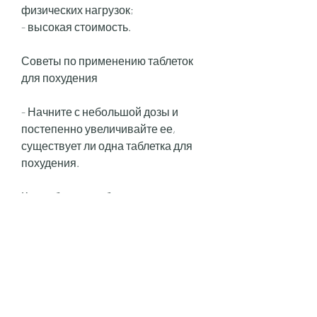
физических нагрузок;
- высокая стоимость.
Советы по применению таблеток 
для похудения
- Начните с небольшой дозы и 
постепенно увеличивайте ее, 
существует ли одна таблетка для 
похудения.
Как работают таблетки для 
похудения
Препараты для похудения можно 
условно разделить на три типа: 
жиросжигатели, что на рынке 
представлены различные 
препараты, не существует одной 