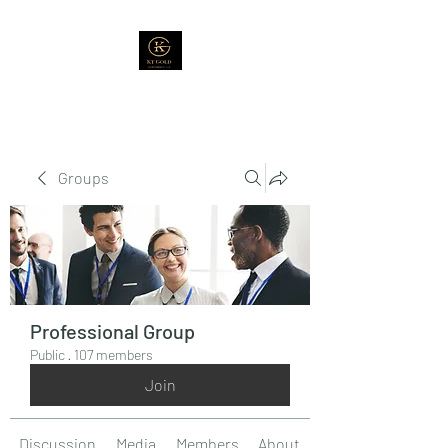
Groups
Professional Group
Public
·
107 members
Join
Discussion
Media
Members
About