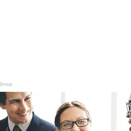
Home
Book Onli
 Group