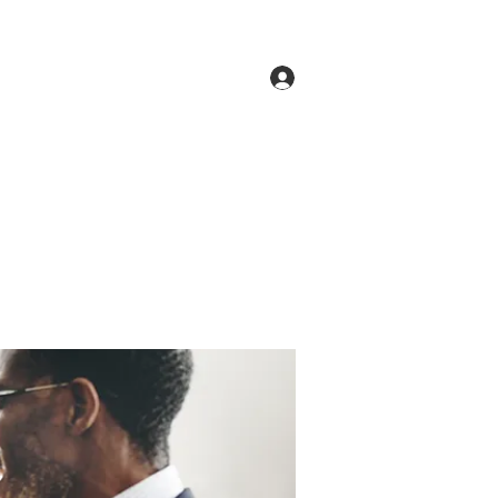
Log In
ne
Groups
Members
Forum