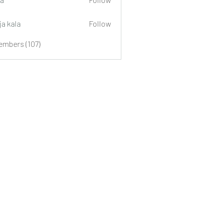
ja kala
Follow
embers (107)