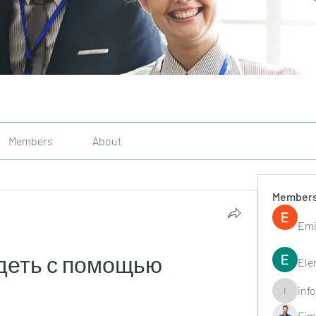
Members
About
Member
Emi
деть с помощью 
Ele
inf
info.tvac
Fim