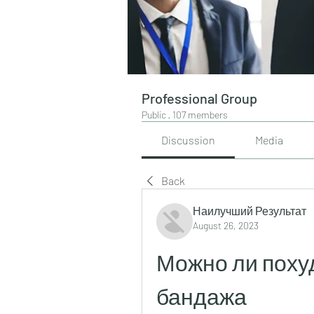
Professional Group
Public
·
107 members
Discussion
Media
Back
Наилучший Результат
August 26, 2023
Можно ли поху
бандажа