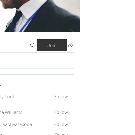
Join
s
ly Lord
Follow
na Williams
Follow
o.tvactivatecode
Follow
tivatecode
a
Follow