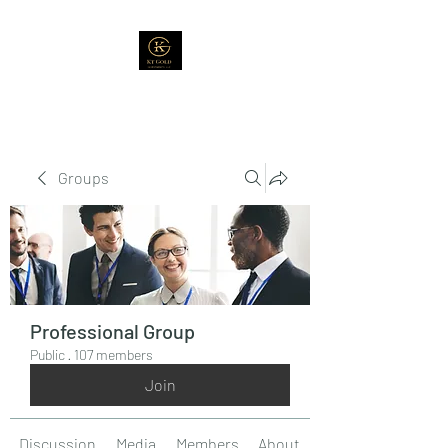
Groups
Professional Group
Public
·
107 members
Join
Discussion
Media
Members
About