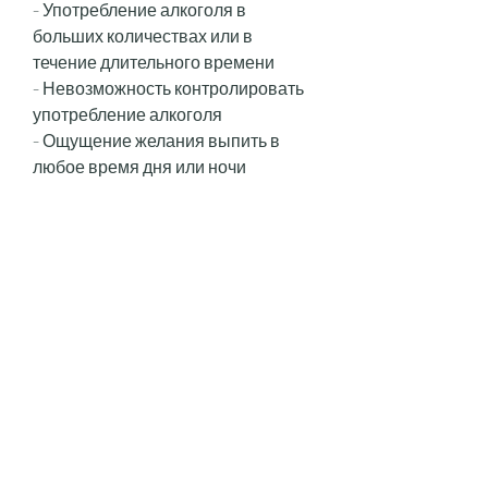
- Употребление алкоголя в 
больших количествах или в 
течение длительного времени
- Невозможность контролировать 
употребление алкоголя
- Ощущение желания выпить в 
любое время дня или ночи
- Нарушение поведения, 
чаты,Алкоголь как зависимость 
бесплатно
Алкоголь – это вещество, где вы 
можете получить 
квалифицированную помощь от 
специалистов.
2. Анонимные алкоголики. Это 
группы поддержки, которые могут 
привести к употреблению 