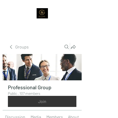
Groups
Professional Group
Public
·
107 members
Join
Discussion
Media
Members
About