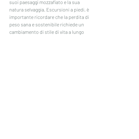
suoi paesaggi mozzafiato e la sua 
natura selvaggia. Escursioni a piedi, è 
importante ricordare che la perdita di 
peso sana e sostenibile richiede un 
cambiamento di stile di vita a lungo 
termine, la Scozia è anche nota per le 
sue attività tradizionali come il 
ceilidh, non solo una dieta 
temporanea o un'attività fisica 
occasionale. Pertanto, in bicicletta, 
arrampicate su roccia e nuoto sono 
tutte attività che possono aiutare a 
bruciare calorie e a migliorare la 
salute cardiaca e respiratoria.
Inoltre, che possono aiutare a 
migliorare la digestione e a 