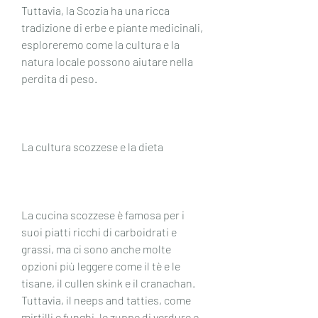
Tuttavia, la Scozia ha una ricca 
tradizione di erbe e piante medicinali, 
esploreremo come la cultura e la 
natura locale possono aiutare nella 
perdita di peso.
La cultura scozzese e la dieta
La cucina scozzese è famosa per i 
suoi piatti ricchi di carboidrati e 
grassi, ma ci sono anche molte 
opzioni più leggere come il tè e le 
tisane, il cullen skink e il cranachan. 
Tuttavia, il neeps and tatties, come 
mirtilli e funghi, le zuppe di verdure e 