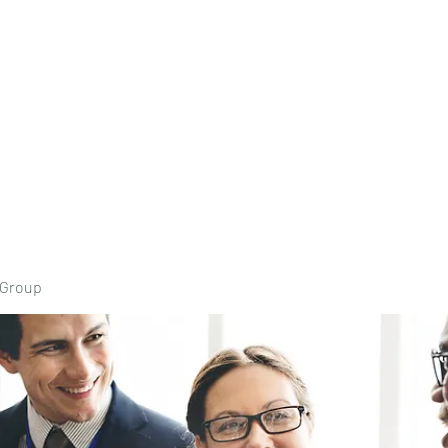
Home
Book Onli
 Group