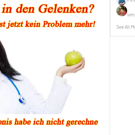
sen
See All M