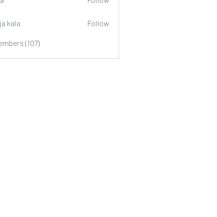
ja kala
Follow
embers (107)