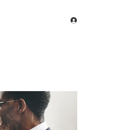
Log In
ne
Groups
Members
Forum