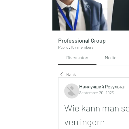
Professional Group
Public
·
107 members
Discussion
Media
Back
Наилучший Результат
September 20, 2023
Wie kann man sc
verringern