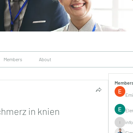
Members
About
Member
Emi
hmerz in knien 
Ele
inf
info.tvac
Fim