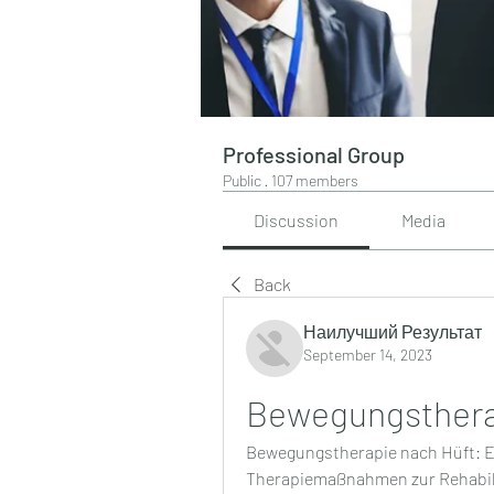
Professional Group
Public
·
107 members
Discussion
Media
Back
Наилучший Результат
September 14, 2023
Bewegungsthera
Bewegungstherapie nach Hüft: Er
Therapiemaßnahmen zur Rehabilit