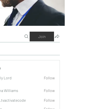
Join
s
ly Lord
Follow
na Williams
Follow
o.tvactivatecode
Follow
tivatecode
a
Follow