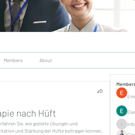
Members
About
Member
Emi
pie nach Hüft
Ele
fahren Sie, wie gezielte Übungen und 
inf
info.tvac
ation und Stärkung der Hüfte beitragen können. 
Fim