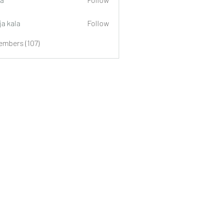
ja kala
Follow
embers (107)