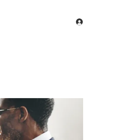
Log In
ne
Groups
Members
Forum