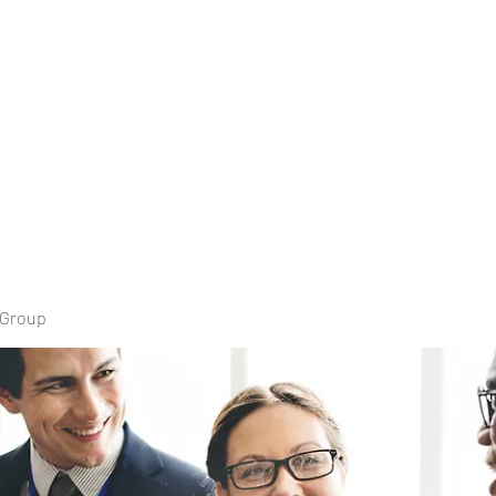
Home
Book Onli
 Group