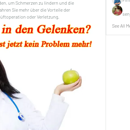
en, um Schmerzen zu lindern und die 
hren Sie mehr über die Vorteile der 
sen
üftoperation oder Verletzung.
See All M