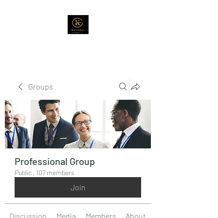
Groups
Professional Group
Public
·
107 members
Join
Discussion
Media
Members
About