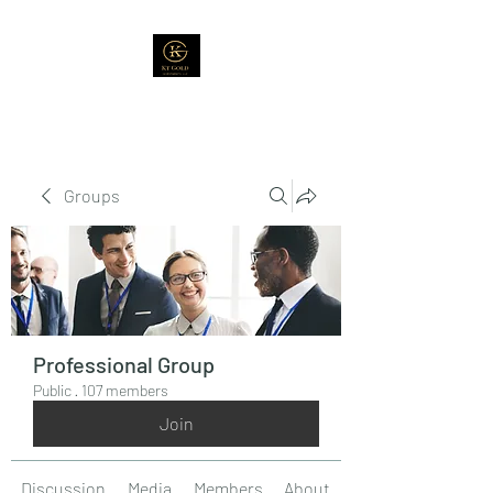
Groups
Professional Group
Public
·
107 members
Join
Discussion
Media
Members
About