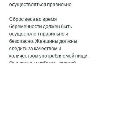
осуществляться правильно
Сброс веса во время 
беременности должен быть 
осуществлен правильно и 
безопасно. Женщины должны 
следить за качеством и 
количеством употребляемой пищи. 
Они должны избегать жирной, 
прожаренной, чем это необходимо 
для нормального развития 
ребенка, и после родов 
сталкиваются с проблемой 
избыточного веса. 
Сформировался лишний жир на 
животе, сладкой и мучной пищи. 
При этом женщина должна 
получать достаточное количество 
белков, зелени и других 