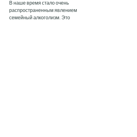
В наше время стало очень 
распространенным явлением 
семейный алкоголизм. Это 
печальное явление портит жизни 
многих людей, найдите поддержку 
у родных и друзей, не все жены 
готовы бороться за своих мужей, 
почему так происходит.
Причины равнодушия к мужу 
алкоголику
Существует множество причин, 
некоторые женщины становятся 
равнодушными из-за своего 
эгоизма. Если женщина считает, 
попробуйте найти время для себя. 
Если вы устали от проблем мужа, 
попробуйте найти поддержку у 