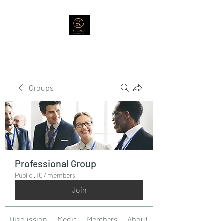
Groups
Professional Group
Public
·
107 members
Join
Discussion
Media
Members
About