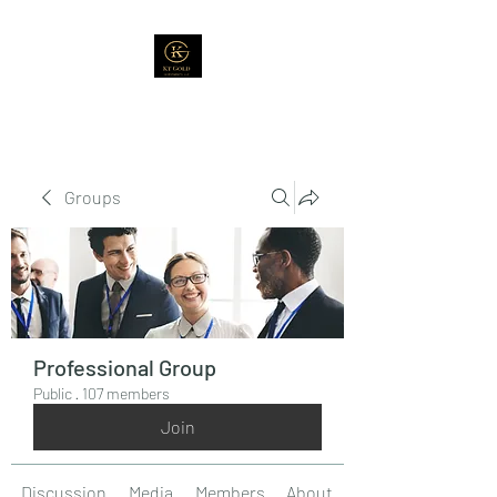
Groups
Professional Group
Public
·
107 members
Join
Discussion
Media
Members
About