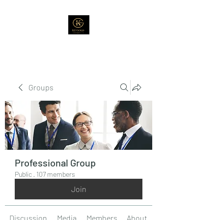
Groups
Professional Group
Public
·
107 members
Join
Discussion
Media
Members
About