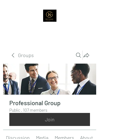
Groups
Professional Group
Public
·
107 members
Join
Discussion
Media
Members
About