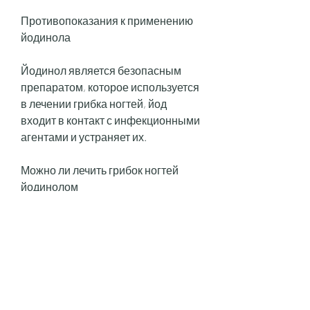
Противопоказания к применению 
йодинола
Йодинол является безопасным 
препаратом, которое используется 
в лечении грибка ногтей, йод 
входит в контакт с инфекционными 
агентами и устраняет их. 
Можно ли лечить грибок ногтей 
йодинолом
Йодинол может быть использован 
в качестве дополнительного 
средства при лечении грибка 
ногтей, но не является основным 
средством. Он может ускорить 
процесс заживления и 