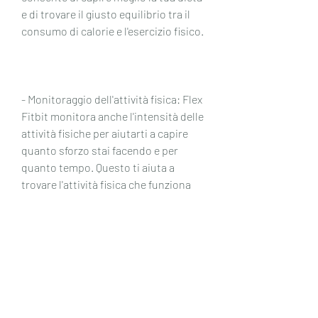
e di trovare il giusto equilibrio tra il 
consumo di calorie e l'esercizio fisico.
- Monitoraggio dell'attività fisica: Flex 
Fitbit monitora anche l'intensità delle 
attività fisiche per aiutarti a capire 
quanto sforzo stai facendo e per 
quanto tempo. Questo ti aiuta a 
trovare l'attività fisica che funziona 
meglio per te e che ti aiuta a bruciare 
le calorie più facilmente.
- Monitoraggio del sonno: Flex Fitbit 
può anche monitorare il sonno, ma ci 