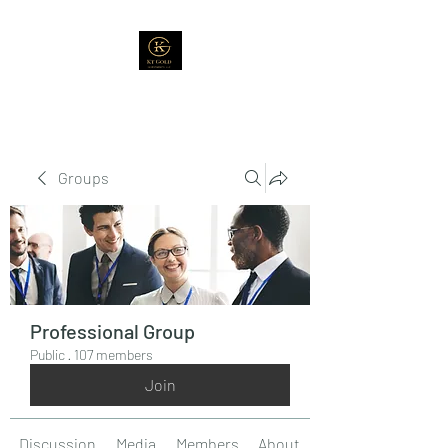
Groups
Professional Group
Public
·
107 members
Join
Discussion
Media
Members
About