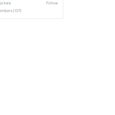
ja kala
Follow
embers (107)