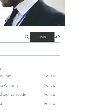
Join
s
ly Lord
Follow
na Williams
Follow
o.tvactivatecode
Follow
tivatecode
a
Follow