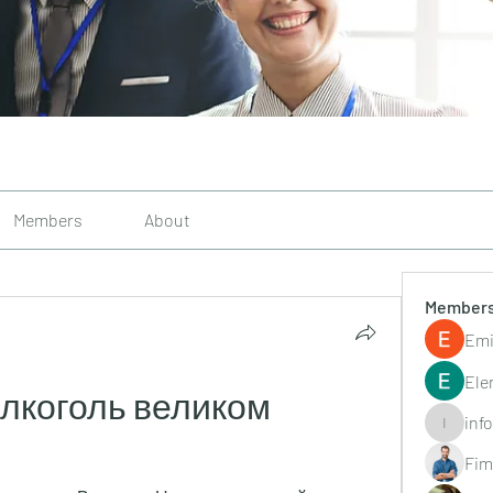
Members
About
Member
Emi
Ele
лкоголь великом 
inf
info.tvac
Fim