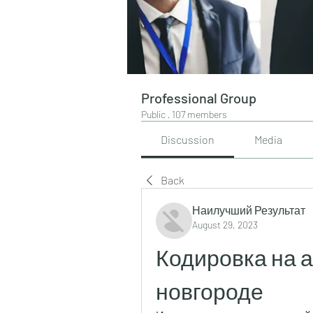
Professional Group
Public
·
107 members
Discussion
Media
Back
Наилучший Результат
August 29, 2023
Кодировка на а
новгороде