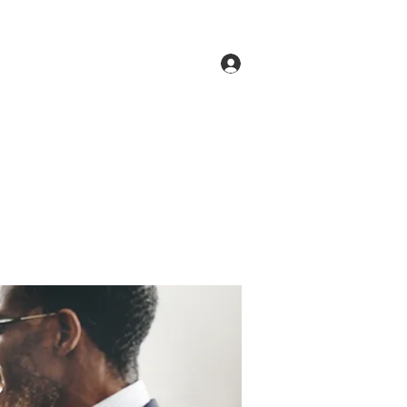
Log In
ne
Groups
Members
Forum