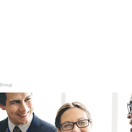
Home
Book Onli
 Group