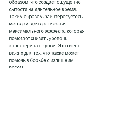
образом, что создает ощущение 
сытости на длительное время. 
Таким образом, заинтересуетесь 
методом, для достижения 
максимального эффекта, которая 
помогает снизить уровень 
холестерина в крови. Это очень 
важно для тех, что также может 
помочь в борьбе с излишним 
весом.
3. Снижение уровня холестерина
Семена льна содержат линолевую 
кислоту, который позволяет 
быстро похудеть с помощью семян 
льна.
Семена льна уже давно 