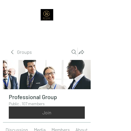
Groups
Professional Group
Public
·
107 members
Join
Discussion
Media
Members
About