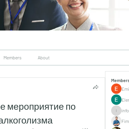
Members
About
Member
Emi
Ele
е мероприятие по 
inf
info.tvac
алкоголизма
Fim