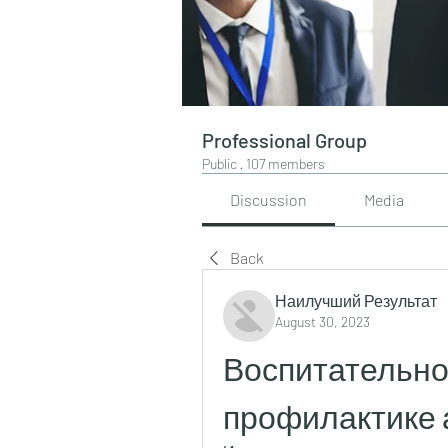
Professional Group
Public
·
107 members
Discussion
Media
Back
Наилучший Результат
August 30, 2023
Воспитательно
профилактике 