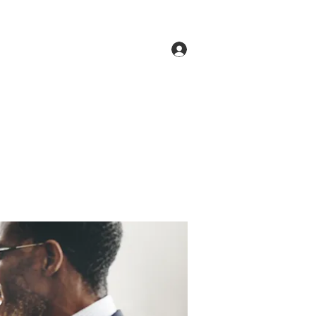
Log In
ne
Groups
Members
Forum