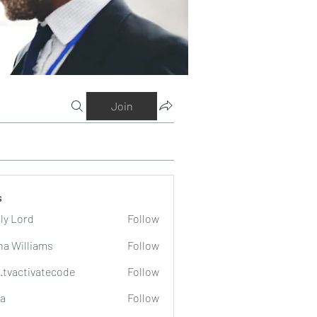
Join
s
ly Lord
Follow
na Williams
Follow
o.tvactivatecode
Follow
tivatecode
a
Follow