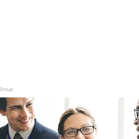
Home
Book Onli
 Group