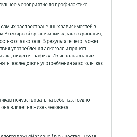
ельное мероприятие по профилактике 
з самых распространенных зависимостей в 
м Всемирной организации здравоохранения, 
стью от алкоголя. В результате чего, может 
вия употребления алкоголя и принять 
зни., видео и графику. Их использование 
ять последствия употребления алкоголя, как 
кам почувствовать на себе, как трудно 
 она влияет на жизнь человека.
ляется важной задачей в обществе. Все мы 