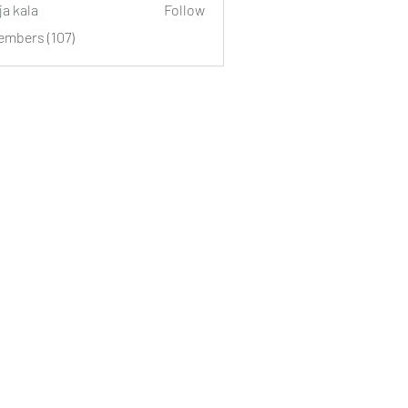
ja kala
Follow
embers (107)