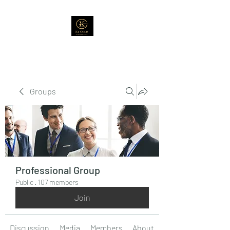
Groups
Professional Group
Public
·
107 members
Join
Discussion
Media
Members
About