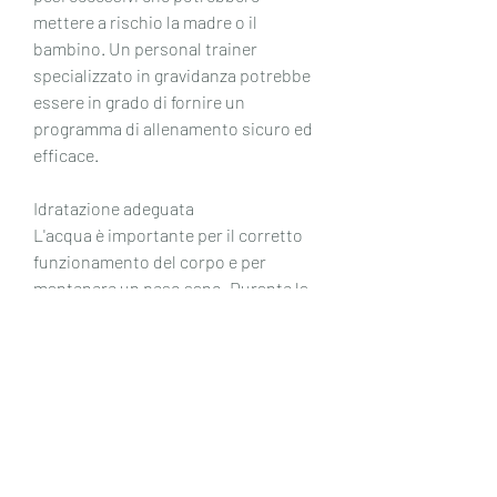
mettere a rischio la madre o il 
bambino. Un personal trainer 
specializzato in gravidanza potrebbe 
essere in grado di fornire un 
programma di allenamento sicuro ed 
efficace.
Idratazione adeguata
L'acqua è importante per il corretto 
funzionamento del corpo e per 
mantenere un peso sano. Durante la 
gravidanza, è fondamentale 
consultare sempre il proprio medico 
o un professionista sanitario per 
assicurarsi che le scelte fatte siano 
sicure per te e per il tuo bambino. 
Ricorda che il benessere generale è 
più importante della perdita di peso 