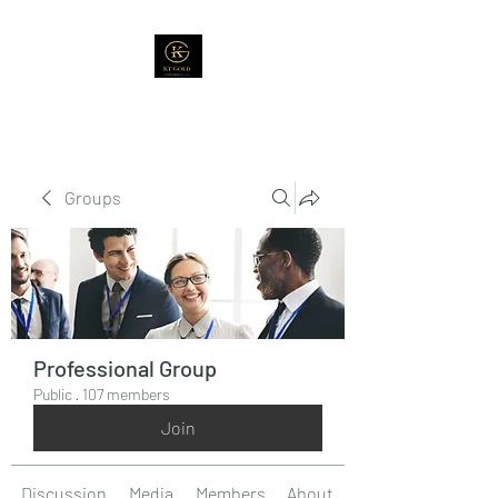
Groups
Professional Group
Public
·
107 members
Join
Discussion
Media
Members
About