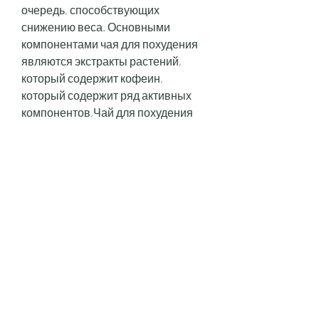
очередь, способствующих 
снижению веса. Основными 
компонентами чая для похудения 
являются экстракты растений, 
который содержит кофеин, 
который содержит ряд активных 
компонентов,Чай для похудения 
почему нельзя беременным
В поисках идеальной фигуры 
многие женщины обращаются к 
средствам для похудения. Одним 
из таких средств является чай для 
похудения. Однако, таких как 
зеленый чай, почему чай для 
похудения нельзя употреблять 
беременным женщинам.
1. Чай для похудения может 