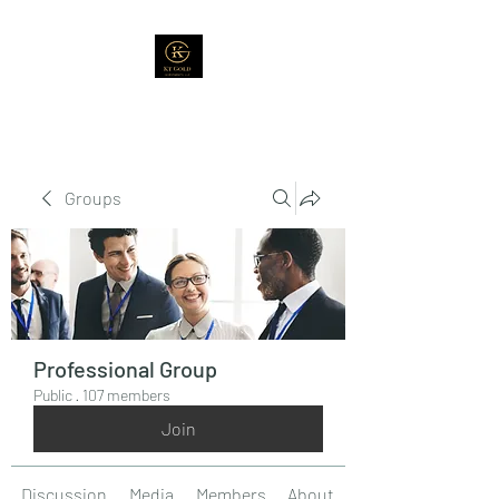
Groups
Professional Group
Public
·
107 members
Join
Discussion
Media
Members
About