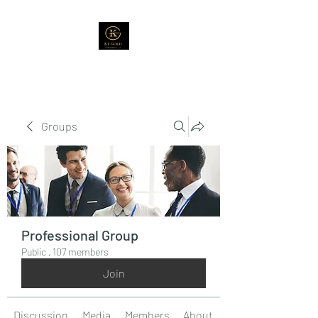
Groups
Professional Group
Public
·
107 members
Join
Discussion
Media
Members
About