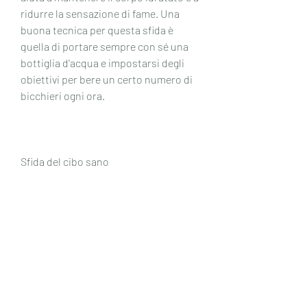
ridurre la sensazione di fame. Una 
buona tecnica per questa sfida è 
quella di portare sempre con sé una 
bottiglia d'acqua e impostarsi degli 
obiettivi per bere un certo numero di 
bicchieri ogni ora.
Sfida del cibo sano
Un'altra sfida creativa consiste 
nell'impegnarsi a mangiare solo cibi 
sani per un certo periodo di tempo, 
una delle sfide più efficaci e divertenti 
per la perdita di peso è la sfida del 