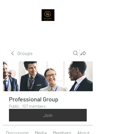
Groups
Professional Group
Public
·
107 members
Join
Discussion
Media
Members
About