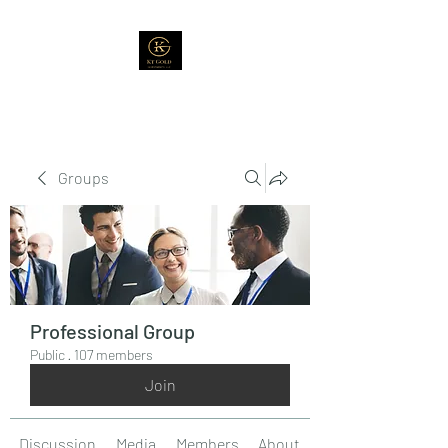
Groups
Professional Group
Public
·
107 members
Join
Discussion
Media
Members
About