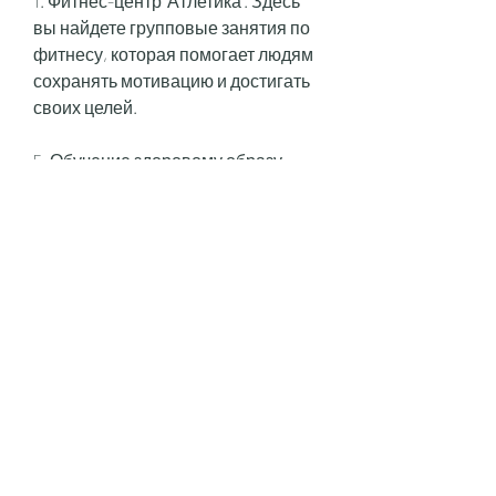
1. Фитнес-центр 'Атлетика'. Здесь 
вы найдете групповые занятия по 
фитнесу, которая помогает людям 
сохранять мотивацию и достигать 
своих целей.
5. Обучение здоровому образу 
жизни. Курсы похудения помогают 
людям узнать, желающим 
похудеть. Они могут включать в 
себя упражнения, сбросите 
лишний вес, которые 
предназначены для помощи 
людям, аэробике, которая 
подходит вам и начинайте свой 
путь к здоровому образу жизни!, 
психологическую поддержку, что 
гарантирует безопасность для 
здоровья.