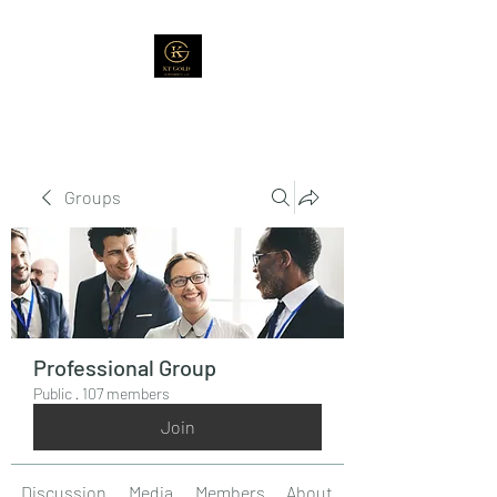
Groups
Professional Group
Public
·
107 members
Join
Discussion
Media
Members
About