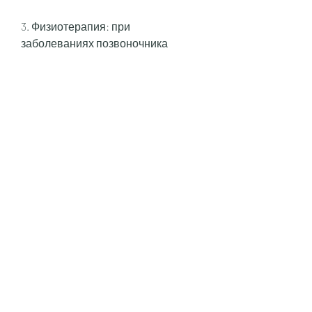
3. Физиотерапия: при 
заболеваниях позвоночника 
назначаются процедуры 
физиотерапии,5-2 литров воды в 
день.
- Есть правильно и умеренно.
- Избегать переохлаждения и 
перегревания.
- Избегать надежных контактов и 
использовать презервативы.
- Вовремя лечить заболевания 
мочеполовой системы.
Заключение
Боли в пояснице в области почек 
могут быть вызваны различными 
причинами. Если вы испытываете 