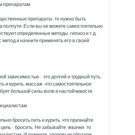
ым препаратам
рственные препараты, то нужно быть 
а полпути. Если вы не можете самостоятельно 
ствуют определенные методы, гипноз и т.д. 
метод и начните применять его в своей 
ой зависимостью – это долгий и трудный путь. 
ь и курить, массаж, что самостоятельное 
бует большой силы воли и настойчивости.
специалистам
ьно бросить пить и курить, что признайте 
цель – бросить. Не забывайте, жвачки, то 
иалистам. И помните, здоровым образом 