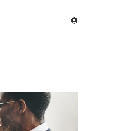
Log In
ne
Groups
Members
Forum