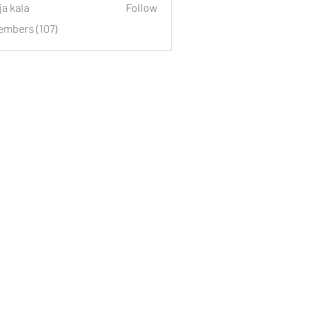
ja kala
Follow
embers (107)