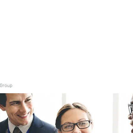
Home
Book Onli
 Group