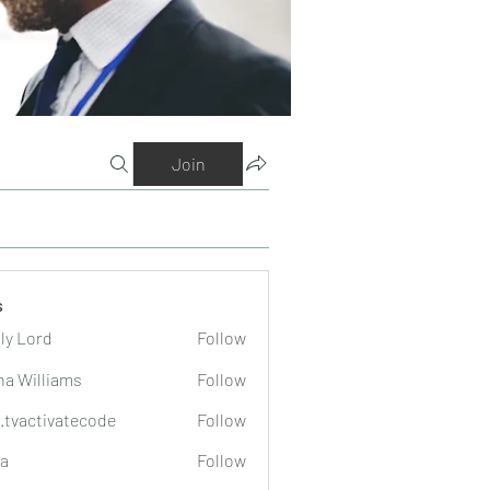
Join
s
ly Lord
Follow
na Williams
Follow
o.tvactivatecode
Follow
tivatecode
a
Follow