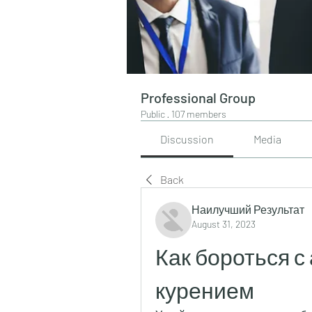
Professional Group
Public
·
107 members
Discussion
Media
Back
Наилучший Результат
August 31, 2023
Как бороться с
курением