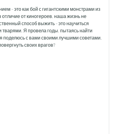
ием - это как бой с гигантскими монстрами из 
 отличие от киногероев, наша жизнь не 
твенный способ выжить - это научиться 
 тварями. Я провела годы, пытаясь найти 
е я поделюсь с вами своими лучшими советами. 
повергнуть своих врагов?