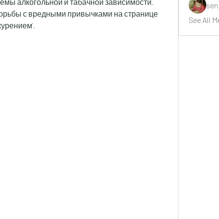
лемы алкогольной и табачной зависимости. 
sen
орьбы с вредными привычками на странице 
See All M
курением'.