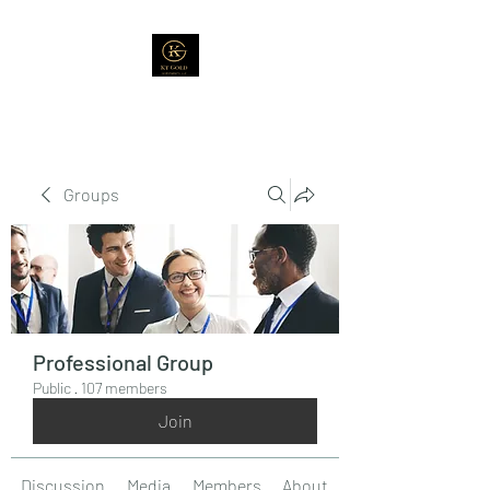
Groups
Professional Group
Public
·
107 members
Join
Discussion
Media
Members
About