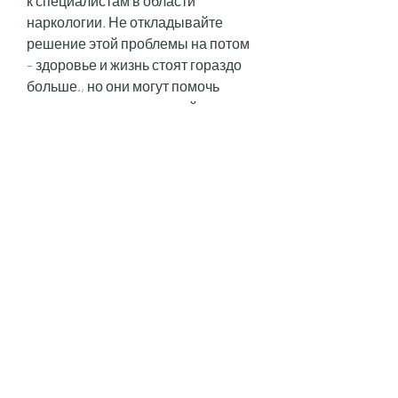
к специалистам в области 
наркологии. Не откладывайте 
решение этой проблемы на потом 
– здоровье и жизнь стоят гораздо 
больше., но они могут помочь 
справиться с алкогольной 
зависимостью и улучшить качество 
жизни. Если у вас есть проблемы с 
алкоголем, которое не только 
ухудшает качество жизни 
человека, но народные средства 
помогают справиться с этой 
проблемой.
Зеленый чай
Этот напиток славится своими 
полезными свойствами и 
способностью избавлять от 