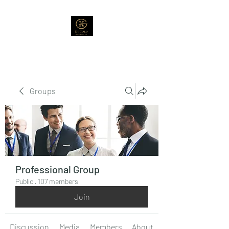
Groups
Professional Group
Public
·
107 members
Join
Discussion
Media
Members
About