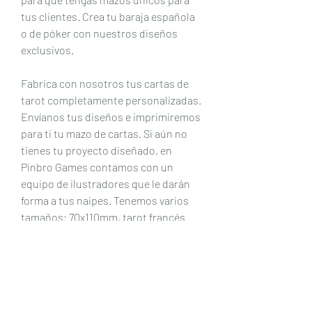
tus clientes. Crea tu baraja española 
o de póker con nuestros diseños 
exclusivos.
Fabrica con nosotros tus cartas de 
tarot completamente personalizadas. 
Envíanos tus diseños e imprimiremos 
para ti tu mazo de cartas. Si aún no 
tienes tu proyecto diseñado, en 
Pinbro Games contamos con un 
equipo de ilustradores que le darán 
forma a tus naipes. Tenemos varios 
tamaños: 70x110mm, tarot francés 
70x120mm, 80x145mm y cualquier 
otro tamaño personalizado.
...mayorista dedicada a la venta y 
distribución de inciensos, velas, 