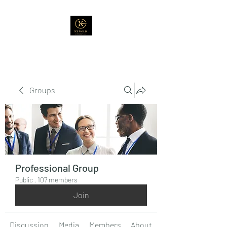
Groups
Professional Group
Public
·
107 members
Join
Discussion
Media
Members
About