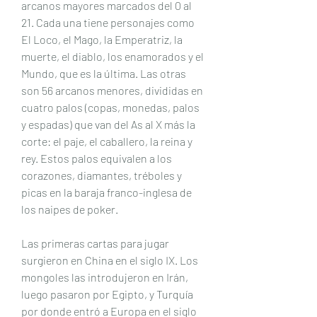
arcanos mayores marcados del 0 al 
21. Cada una tiene personajes como 
El Loco, el Mago, la Emperatriz, la 
muerte, el diablo, los enamorados y el 
Mundo, que es la última. Las otras 
son 56 arcanos menores, divididas en 
cuatro palos (copas, monedas, palos 
y espadas) que van del As al X más la 
corte: el paje, el caballero, la reina y 
rey. Estos palos equivalen a los 
corazones, diamantes, tréboles y 
picas en la baraja franco-inglesa de 
los naipes de poker.
Las primeras cartas para jugar 
surgieron en China en el siglo IX. Los 
mongoles las introdujeron en Irán, 
luego pasaron por Egipto, y Turquía 
por donde entró a Europa en el siglo 