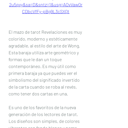
2u5qxy&sa=D&sntz=1&usg=AOvVaw0r
CDbcVfFy-pBg9L3cSXQt
El mazo de tarot Revelaciones es muy 
colorido, moderno y estéticamente 
agradable, al estilo del arte de Wong. 
Esta baraja utiliza arte geométrico y 
formas que le dan un toque 
contemporáneo. Es muy útil como 
primera baraja ya que puedes ver el 
simbolismo del significado invertido 
de la carta cuando se roba al revés, 
como tener dos cartas en una.
Es uno de los favoritos de la nueva 
generación de los lectores de tarot. 
Los diseños son simples, de colores 
vibrantes con fondo blanco y negro, 