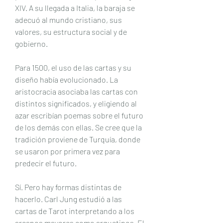
XIV. A su llegada a Italia, la baraja se 
adecuó al mundo cristiano, sus 
valores, su estructura social y de 
gobierno.
Para 1500, el uso de las cartas y su 
diseño había evolucionado. La 
aristocracia asociaba las cartas con 
distintos significados, y eligiendo al 
azar escribían poemas sobre el futuro 
de los demás con ellas. Se cree que la 
tradición proviene de Turquía, donde 
se usaron por primera vez para 
predecir el futuro.
Sí. Pero hay formas distintas de 
hacerlo. Carl Jung estudió a las 
cartas de Tarot interpretando a los 
arcanos mayores como arquetipos. El 