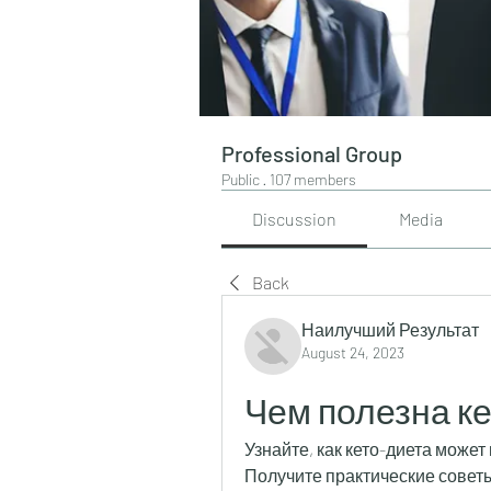
Professional Group
Public
·
107 members
Discussion
Media
Back
Наилучший Результат
August 24, 2023
Чем полезна ке
Узнайте, как кето-диета может
Получите практические советы