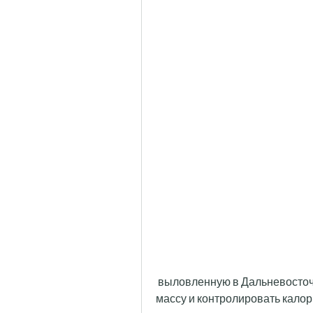
 выловленную в Дальневосточных реках и озерах., сохранить мышечную 
массу и контролировать калори