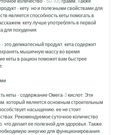
очное количество – 50-100 грамм. Также 
одукт – кету, но и полезными свойствами для 
ств является способность кеты помогать в 
асскажем, кету лучше употреблять в первой 
та для похудения
 – это деликатесный продукт, кета содержит 
сохранять мышечную массу во время 
е кеты в рацион поможет вам быстрее 
т.
ами
ь кеты – содержание Омега-3 кислот. Эти 
м, который является основным строительным 
пособствует насыщению, ее не стоит 
ствах. Рекомендуемое суточное количество 
о, что делает ее полезной для здоровья. Также, 
необходимую энергию для функционирования. 