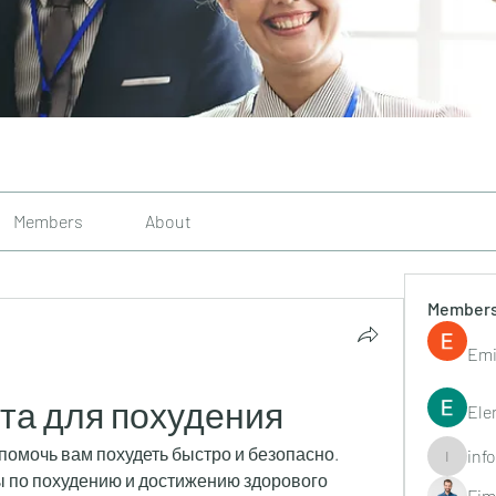
Members
About
Member
Emi
та для похудения
Ele
 помочь вам похудеть быстро и безопасно. 
inf
info.tvac
 по похудению и достижению здорового 
Fim