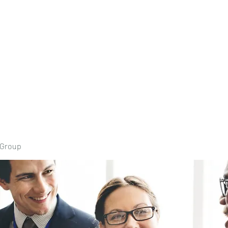
Home
Book Onli
 Group