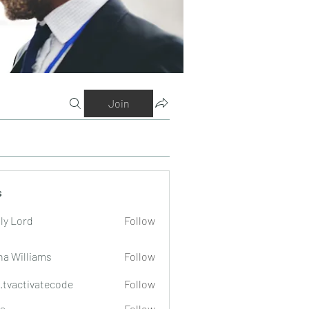
Join
s
ly Lord
Follow
na Williams
Follow
o.tvactivatecode
Follow
tivatecode
a
Follow