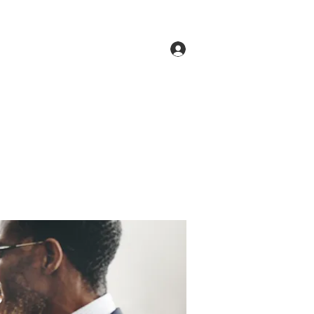
Log In
ne
Groups
Members
Forum