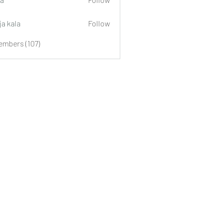
ja kala
Follow
embers (107)